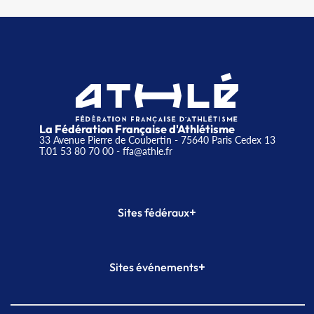
La Fédération Française d'Athlétisme
33 Avenue Pierre de Coubertin - 75640 Paris Cedex 13
T.01 53 80 70 00
- ffa@athle.fr
+
Sites fédéraux
SI-FFA
CALORG
+
Sites événements
Plateforme Formation
Meeting de Paris
Meeting de Paris indoor