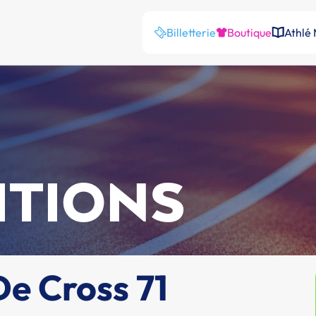
Billetterie
Boutique
Athlé
ITIONS
e Cross 71