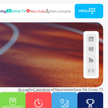
 Mag
Athlé TV
Nos clubs
Mon compte
MENU
Accueil
>
Calendrier
>
Départementaux De Cross 71
ENGAGEMENT