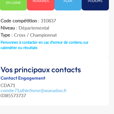
HORAIRES
PLAN
PODIUMS
EN LIGNE
Code compétition
: 310837
Niveau
: Départemental
Type
: Cross / Championnat
Personnes à contacter en cas d'erreur de contenu sur
calendrier ou résultats
Vos principaux contacts
Contact Engagement
CDA71
comite71athletisme@wanadoo.fr
0385573737