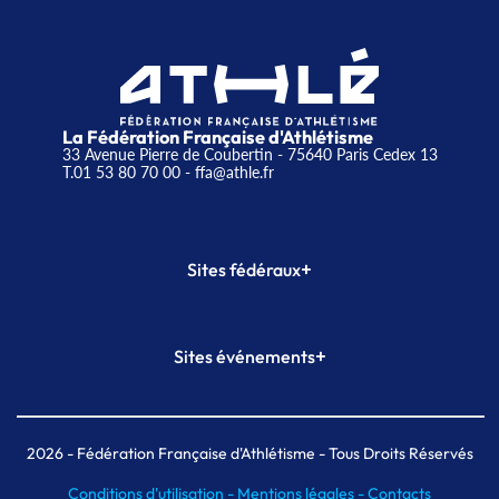
La Fédération Française d'Athlétisme
33 Avenue Pierre de Coubertin - 75640 Paris Cedex 13
T.01 53 80 70 00
- ffa@athle.fr
+
Sites fédéraux
SI-FFA
CALORG
+
Sites événements
Plateforme Formation
Meeting de Paris
Meeting de Paris indoor
MAIF Ekiden de Paris
2026
- Fédération Française d'Athlétisme - Tous Droits Réservés
Conditions d'utilisation -
Mentions légales -
Contacts