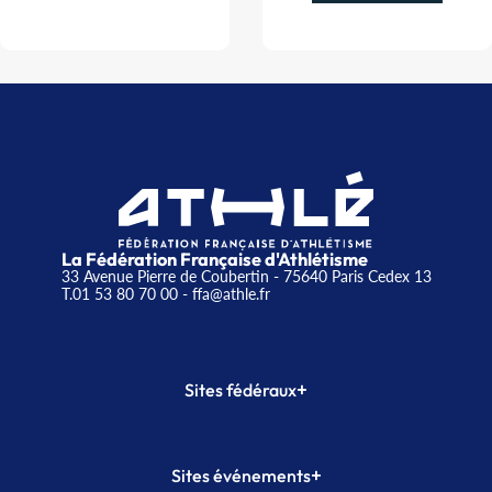
La Fédération Française d'Athlétisme
33 Avenue Pierre de Coubertin - 75640 Paris Cedex 13
T.01 53 80 70 00
- ffa@athle.fr
+
Sites fédéraux
SI-FFA
CALORG
+
Sites événements
Plateforme Formation