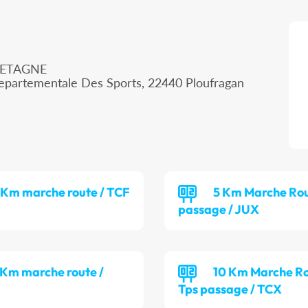
RETAGNE
epartementale Des Sports, 22440 Ploufragan
 Km marche route / TCF
5 Km Marche Rou
passage / JUX
 Km marche route /
10 Km Marche Ro
Tps passage / TCX