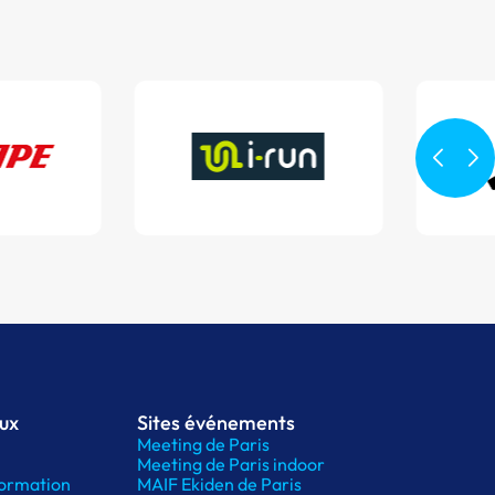
aux
Sites événements
Meeting de Paris
Meeting de Paris indoor
ormation
MAIF Ekiden de Paris