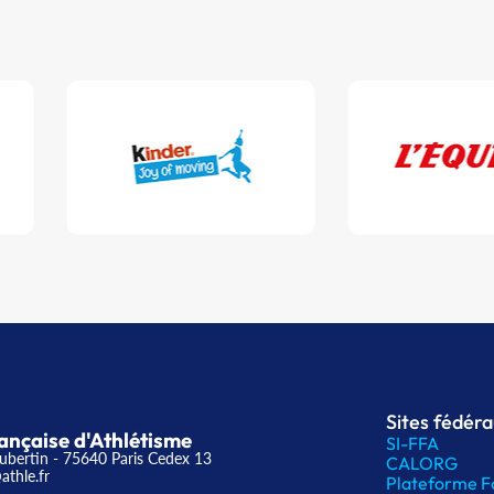
Sites fédér
ançaise d'Athlétisme
SI-FFA
ubertin - 75640 Paris Cedex 13
CALORG
athle.fr
Plateforme F