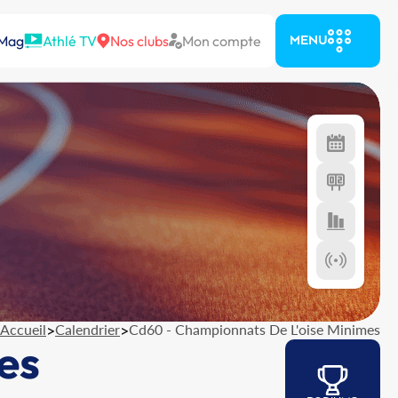
 Mag
Athlé TV
Nos clubs
Mon compte
MENU
Accueil
>
Calendrier
>
Cd60 - Championnats De L'oise Minimes
es