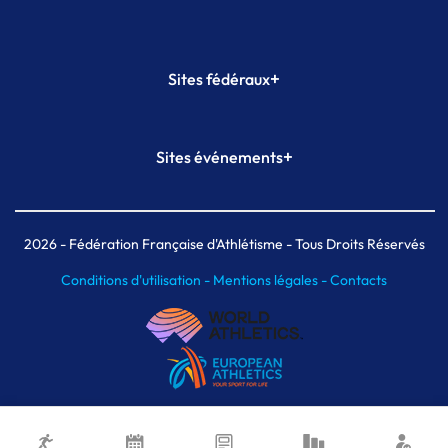
+
Sites fédéraux
SI-FFA
CALORG
+
Sites événements
Plateforme Formation
Meeting de Paris
Meeting de Paris indoor
MAIF Ekiden de Paris
2026
- Fédération Française d'Athlétisme - Tous Droits Réservés
Conditions d'utilisation -
Mentions légales -
Contacts