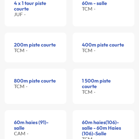
4 x 1 tour piste
60m - salle
courte
TCM -
JUF -
200m piste courte
400m piste courte
TCM -
TCM -
800m piste courte
1 500m piste
TCM -
courte
TCM -
60m haies (91)-
60m haies(106)-
salle
salle - 60m Haies
CAM -
(106)-Salle
TCM -