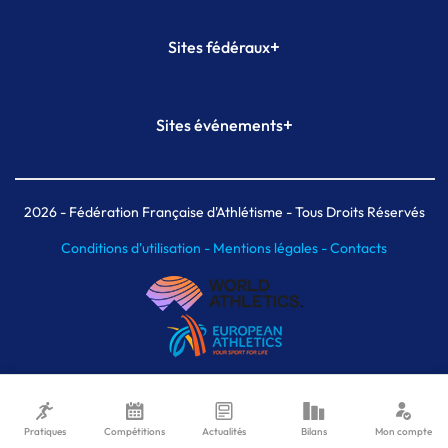
+
Sites fédéraux
SI-FFA
CALORG
+
Sites événements
Plateforme Formation
Meeting de Paris
Meeting de Paris indoor
MAIF Ekiden de Paris
2026
- Fédération Française d'Athlétisme - Tous Droits Réservés
Conditions d'utilisation -
Mentions légales -
Contacts
Pratiques
Compétitions
Actualités
Bilans
Mon compte