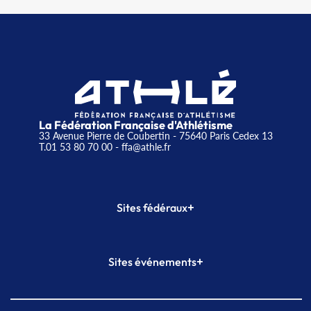
La Fédération Française d'Athlétisme
33 Avenue Pierre de Coubertin - 75640 Paris Cedex 13
T.01 53 80 70 00
- ffa@athle.fr
+
Sites fédéraux
SI-FFA
CALORG
+
Sites événements
Plateforme Formation
Meeting de Paris
Meeting de Paris indoor