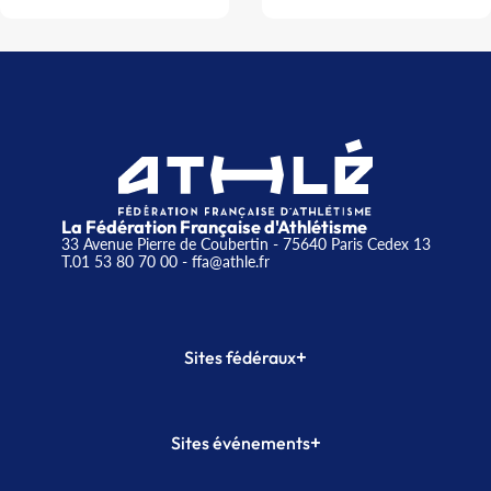
La Fédération Française d'Athlétisme
33 Avenue Pierre de Coubertin - 75640 Paris Cedex 13
T.01 53 80 70 00
- ffa@athle.fr
+
Sites fédéraux
SI-FFA
CALORG
+
Sites événements
Plateforme Formation
Meeting de Paris