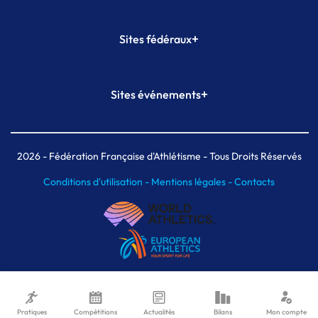
+
Sites fédéraux
SI-FFA
CALORG
+
Sites événements
Plateforme Formation
Meeting de Paris
Meeting de Paris indoor
MAIF Ekiden de Paris
2026
- Fédération Française d'Athlétisme - Tous Droits Réservés
Conditions d'utilisation -
Mentions légales -
Contacts
Pratiques
Compétitions
Actualités
Bilans
Mon compte