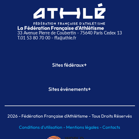
La Fédération Française d'Athlétisme
33 Avenue Pierre de Coubertin - 75640 Paris Cedex 13
T.01 53 80 70 00
- ffa@athle.fr
+
Sites fédéraux
SI-FFA
CALORG
+
Sites événements
Plateforme Formation
Meeting de Paris
Meeting de Paris indoor
MAIF Ekiden de Paris
2026
- Fédération Française d'Athlétisme - Tous Droits Réservés
Conditions d'utilisation -
Mentions légales -
Contacts