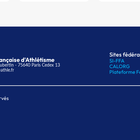
Sites fédér
ançaise d'Athlétisme
SI-FFA
ubertin - 75640 Paris Cedex 13
CALORG
athle.fr
Plateforme F
rvés