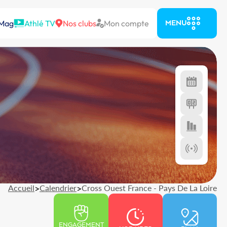
 Mag
Athlé TV
Nos clubs
Mon compte
MENU
Accueil
>
Calendrier
>
Cross Ouest France - Pays De La Loire
ENGAGEMENT