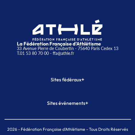
La Fédération Française d'Athlétisme
33 Avenue Pierre de Coubertin - 75640 Paris Cedex 13
T.01 53 80 70 00
- ffa@athle.fr
+
Sites fédéraux
SI-FFA
CALORG
+
Sites événements
Plateforme Formation
Meeting de Paris
Meeting de Paris indoor
MAIF Ekiden de Paris
2026
- Fédération Française d'Athlétisme - Tous Droits Réservés