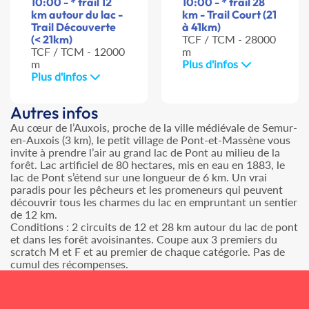
10:00 - * trail 12
10:00 - * trail 28
km autour du lac -
km - Trail Court (21
Trail Découverte
à 41km)
(< 21km)
TCF / TCM - 28000
TCF / TCM - 12000
m
m
Plus d'infos
Plus d'infos
Autres infos
Au cœur de l’Auxois, proche de la ville médiévale de Semur-
en-Auxois (3 km), le petit village de Pont-et-Massène vous
invite à prendre l’air au grand lac de Pont au milieu de la
forêt. Lac artificiel de 80 hectares, mis en eau en 1883, le
lac de Pont s’étend sur une longueur de 6 km. Un vrai
paradis pour les pêcheurs et les promeneurs qui peuvent
découvrir tous les charmes du lac en empruntant un sentier
de 12 km.
Conditions : 2 circuits de 12 et 28 km autour du lac de pont
et dans les forêt avoisinantes. Coupe aux 3 premiers du
scratch M et F et au premier de chaque catégorie. Pas de
cumul des récompenses.