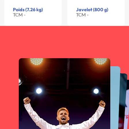
Poids (7.26 kg)
Javelot (800 g)
TCM -
TCM -