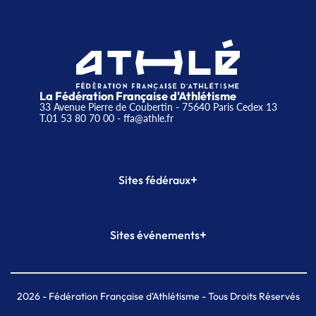
La Fédération Française d'Athlétisme
33 Avenue Pierre de Coubertin - 75640 Paris Cedex 13
T.01 53 80 70 00
- ffa@athle.fr
+
Sites fédéraux
SI-FFA
CALORG
+
Sites événements
Plateforme Formation
Meeting de Paris
Meeting de Paris indoor
MAIF Ekiden de Paris
2026
- Fédération Française d'Athlétisme - Tous Droits Réservés