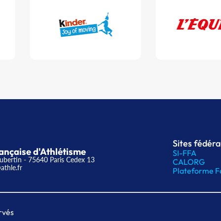
Sites fédér
ançaise d'Athlétisme
SI-FFA
ubertin - 75640 Paris Cedex 13
CALORG
athle.fr
Plateforme F
rvés