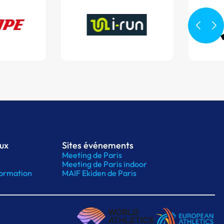
aux
Sites événements
Meeting de Paris
Meeting de Paris indoor
ormation
MAIF Ekiden de Paris