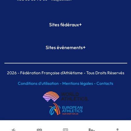
+
Sites fédéraux
SI-FFA
CALORG
+
Sites événements
Plateforme Formation
Meeting de Paris
Meeting de Paris indoor
MAIF Ekiden de Paris
2026
- Fédération Française d'Athlétisme - Tous Droits Réservés
Conditions d'utilisation -
Mentions légales -
Contacts