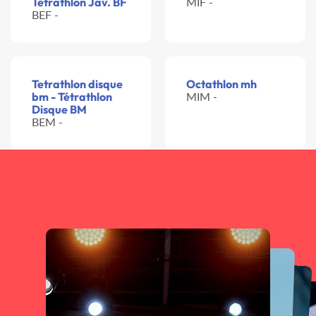
Tétrathlon Jav. BF
MIF -
BEF -
Tetrathlon disque
Octathlon mh
bm - Tétrathlon
MIM -
Disque BM
BEM -