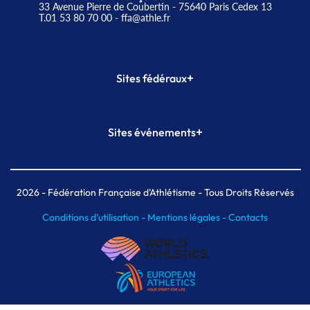
33 Avenue Pierre de Coubertin - 75640 Paris Cedex 13
T.01 53 80 70 00
- ffa@athle.fr
+
Sites fédéraux
SI-FFA
CALORG
+
Sites événements
Plateforme Formation
Meeting de Paris
Meeting de Paris indoor
MAIF Ekiden de Paris
2026
- Fédération Française d'Athlétisme - Tous Droits Réservés
Conditions d'utilisation -
Mentions légales -
Contacts