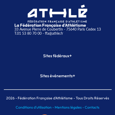
La Fédération Française d'Athlétisme
33 Avenue Pierre de Coubertin - 75640 Paris Cedex 13
T.01 53 80 70 00
- ffa@athle.fr
+
Sites fédéraux
SI-FFA
CALORG
+
Sites événements
Plateforme Formation
Meeting de Paris
Meeting de Paris indoor
MAIF Ekiden de Paris
2026
- Fédération Française d'Athlétisme - Tous Droits Réservés
Conditions d'utilisation -
Mentions légales -
Contacts