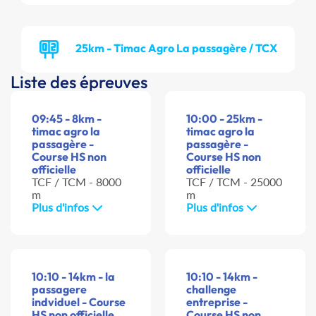
25km - Timac Agro La passagère / TCX
Liste des épreuves
09:45 - 8km -
10:00 - 25km -
timac agro la
timac agro la
passagère -
passagère -
Course HS non
Course HS non
officielle
officielle
TCF / TCM - 8000
TCF / TCM - 25000
m
m
Plus d'infos
Plus d'infos
10:10 - 14km - la
10:10 - 14km -
passagere
challenge
indviduel - Course
entreprise -
HS non officielle
Course HS non