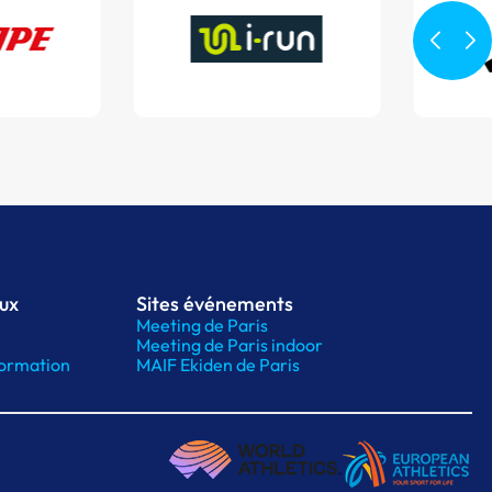
aux
Sites événements
Meeting de Paris
Meeting de Paris indoor
ormation
MAIF Ekiden de Paris