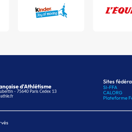
Sites fédér
ançaise d'Athlétisme
SI-FFA
ubertin - 75640 Paris Cedex 13
CALORG
athle.fr
Plateforme F
rvés