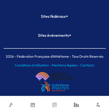
+
Sites fédéraux
SI-FFA
CALORG
+
Sites événements
Plateforme Formation
Meeting de Paris
Meeting de Paris indoor
MAIF Ekiden de Paris
2026
- Fédération Française d'Athlétisme - Tous Droits Réservés
Conditions d'utilisation -
Mentions légales -
Contacts