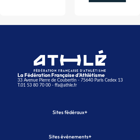
La Fédération Française d'Athlétisme
33 Avenue Pierre de Coubertin - 75640 Paris Cedex 13
T.01 53 80 70 00
- ffa@athle.fr
+
Sites fédéraux
SI-FFA
CALORG
+
Sites événements
Plateforme Formation