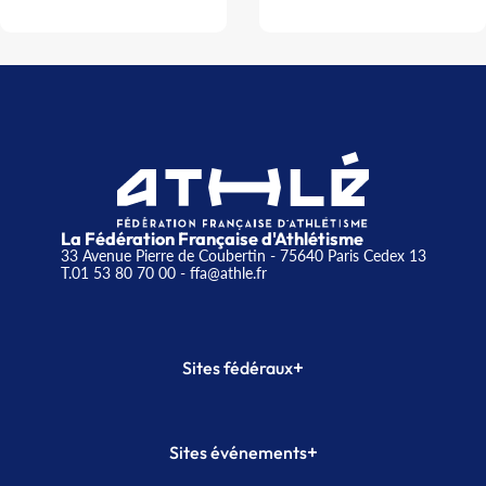
La Fédération Française d'Athlétisme
33 Avenue Pierre de Coubertin - 75640 Paris Cedex 13
T.01 53 80 70 00
- ffa@athle.fr
+
Sites fédéraux
SI-FFA
CALORG
+
Sites événements
Plateforme Formation