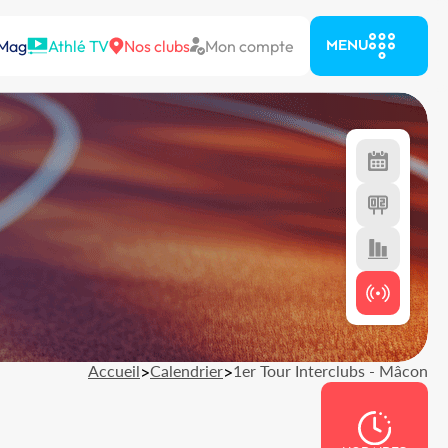
 Mag
Athlé TV
Nos clubs
Mon compte
MENU
Accueil
>
Calendrier
>
1er Tour Interclubs - Mâcon