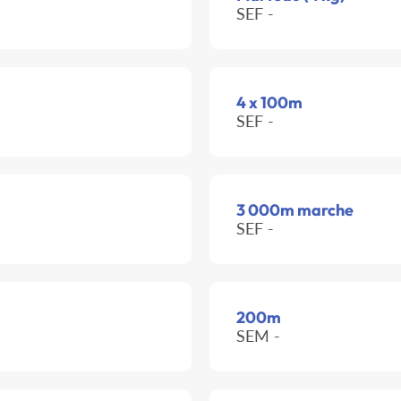
SEF -
4 x 100m
SEF -
3 000m marche
SEF -
200m
SEM -