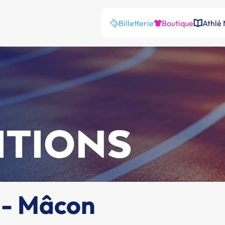
Billetterie
Boutique
Athlé
ITIONS
s - Mâcon