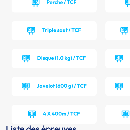
Perche / TCF
Triple saut / TCF
Disque (1.0 kg) / TCF
Javelot (600 g) / TCF
4 X 400m / TCF
Liste des épreuves