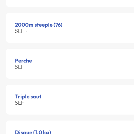
2000m steeple (76)
SEF -
Perche
SEF -
Triple saut
SEF -
Disque (1.0 kg)