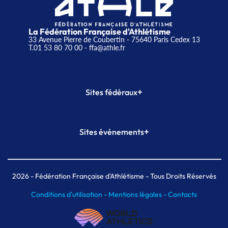
La Fédération Française d'Athlétisme
33 Avenue Pierre de Coubertin - 75640 Paris Cedex 13
T.01 53 80 70 00
- ffa@athle.fr
+
Sites fédéraux
SI-FFA
CALORG
+
Sites événements
Plateforme Formation
Meeting de Paris
Meeting de Paris indoor
MAIF Ekiden de Paris
2026
- Fédération Française d'Athlétisme - Tous Droits Réservés
Conditions d'utilisation -
Mentions légales -
Contacts