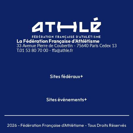
La Fédération Française d'Athlétisme
33 Avenue Pierre de Coubertin - 75640 Paris Cedex 13
T.01 53 80 70 00
- ffa@athle.fr
+
Sites fédéraux
SI-FFA
CALORG
+
Sites événements
Plateforme Formation
Meeting de Paris
Meeting de Paris indoor
MAIF Ekiden de Paris
2026
- Fédération Française d'Athlétisme - Tous Droits Réservés