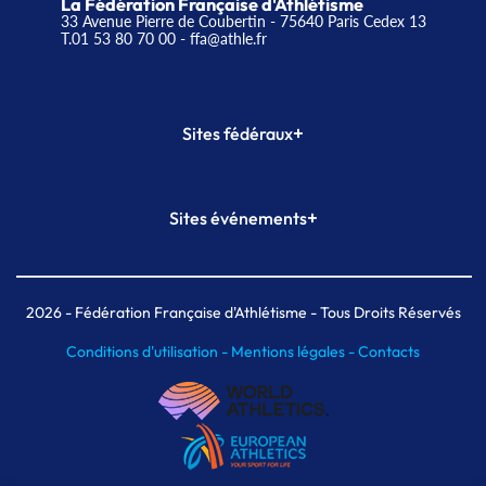
La Fédération Française d'Athlétisme
33 Avenue Pierre de Coubertin - 75640 Paris Cedex 13
T.01 53 80 70 00
- ffa@athle.fr
+
Sites fédéraux
SI-FFA
CALORG
+
Sites événements
Plateforme Formation
Meeting de Paris
Meeting de Paris indoor
MAIF Ekiden de Paris
2026
- Fédération Française d'Athlétisme - Tous Droits Réservés
Conditions d'utilisation -
Mentions légales -
Contacts