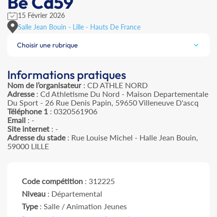
Be Cd59
15 Février 2026
Salle Jean Bouin - Lille - Hauts De France
Choisir une rubrique
Informations pratiques
Nom de l’organisateur
: CD ATHLE NORD
Adresse
: Cd Athletisme Du Nord - Maison Departementale
Du Sport - 26 Rue Denis Papin, 59650 Villeneuve D'ascq
Téléphone 1
: 0320561906
Email
: -
Site internet
: -
Adresse du stade
: Rue Louise Michel - Halle Jean Bouin,
59000 LILLE
Code compétition
: 312225
Niveau
: Départemental
Type
: Salle / Animation Jeunes