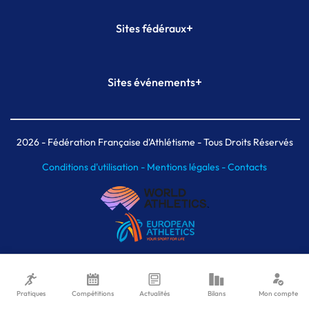
+
Sites fédéraux
SI-FFA
CALORG
+
Sites événements
Plateforme Formation
Meeting de Paris
Meeting de Paris indoor
MAIF Ekiden de Paris
2026
- Fédération Française d'Athlétisme - Tous Droits Réservés
Conditions d'utilisation -
Mentions légales -
Contacts
Pratiques
Compétitions
Actualités
Bilans
Mon compte