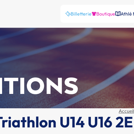
Billetterie
Boutique
Athlé
ITIONS
Accuei
iathlon U14 U16 2E