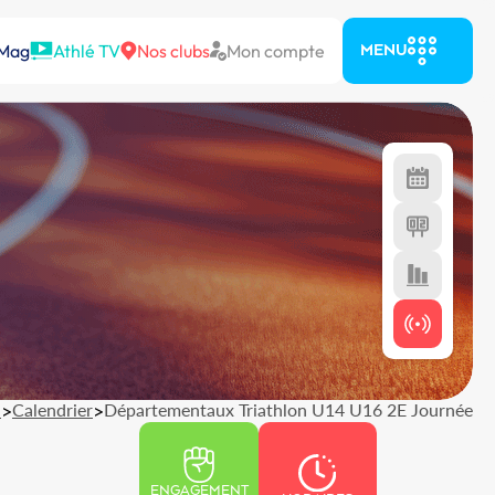
 Mag
Athlé TV
Nos clubs
Mon compte
MENU
l
>
Calendrier
>
Départementaux Triathlon U14 U16 2E Journée
ENGAGEMENT