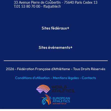
33 Avenue Pierre de Coubertin - 75640 Paris Cedex 13
T.01 53 80 70 00
- ffa@athle.fr
+
Sites fédéraux
SI-FFA
CALORG
+
Sites événements
Plateforme Formation
Meeting de Paris
Meeting de Paris indoor
MAIF Ekiden de Paris
2026
- Fédération Française d'Athlétisme - Tous Droits Réservés
Conditions d'utilisation -
Mentions légales -
Contacts