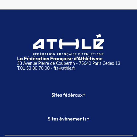
La Fédération Française d'Athlétisme
33 Avenue Pierre de Coubertin - 75640 Paris Cedex 13
T.01 53 80 70 00
- ffa@athle.fr
+
Sites fédéraux
SI-FFA
CALORG
+
Sites événements
Plateforme Formation
Meeting de Paris
Meeting de Paris indoor