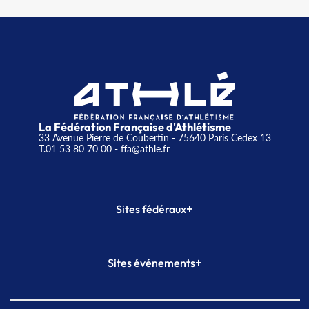
La Fédération Française d'Athlétisme
33 Avenue Pierre de Coubertin - 75640 Paris Cedex 13
T.01 53 80 70 00
- ffa@athle.fr
+
Sites fédéraux
SI-FFA
CALORG
+
Sites événements
Plateforme Formation
Meeting de Paris
Meeting de Paris indoor