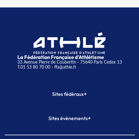
La Fédération Française d'Athlétisme
33 Avenue Pierre de Coubertin - 75640 Paris Cedex 13
T.01 53 80 70 00
- ffa@athle.fr
+
Sites fédéraux
SI-FFA
CALORG
+
Sites événements
Plateforme Formation
Meeting de Paris
Meeting de Paris indoor