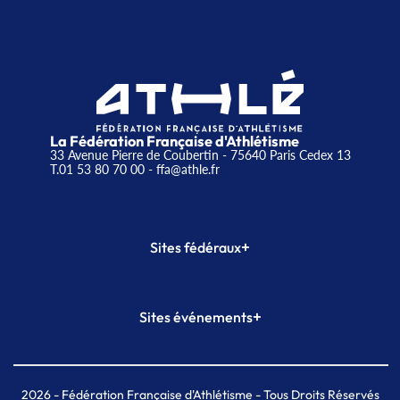
La Fédération Française d'Athlétisme
33 Avenue Pierre de Coubertin - 75640 Paris Cedex 13
T.01 53 80 70 00
- ffa@athle.fr
+
Sites fédéraux
SI-FFA
CALORG
+
Sites événements
Plateforme Formation
Meeting de Paris
Meeting de Paris indoor
MAIF Ekiden de Paris
2026
- Fédération Française d'Athlétisme - Tous Droits Réservés