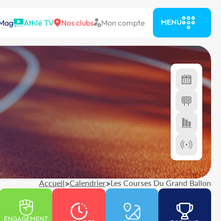
 Mag
Athlé TV
Nos clubs
Mon compte
MENU
Accueil
>
Calendrier
>
Les Courses Du Grand Ballon
ENGAGEMENT