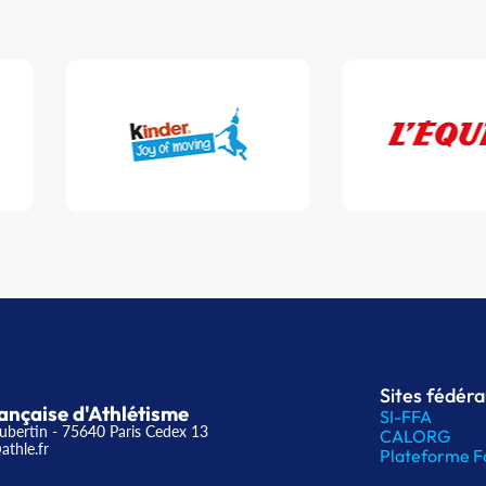
Sites fédér
ançaise d'Athlétisme
SI-FFA
ubertin - 75640 Paris Cedex 13
CALORG
athle.fr
Plateforme F