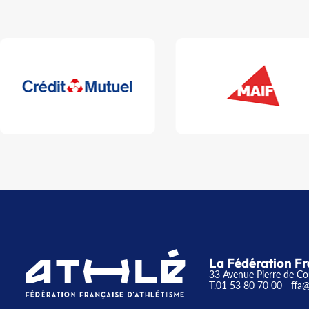
La Fédération Fr
33 Avenue Pierre de Co
T.01 53 80 70 00
- ffa@