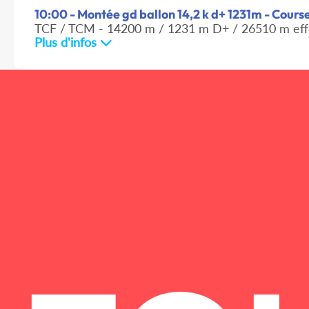
10:00 - Montée gd ballon 14,2 k d+ 1231m - Cour
TCF / TCM - 14200 m / 1231 m D+ / 26510 m eff
Plus d'infos