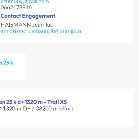
kzum68@gmail.com
0662178916
Contact Engagement
HAISMANN Jean-luc
athletisme-usthann.jlh@orange.fr
n 25 k
lon 25 k d+ 1320 m - Trail XS
 1320 m D+ / 38200 m effort