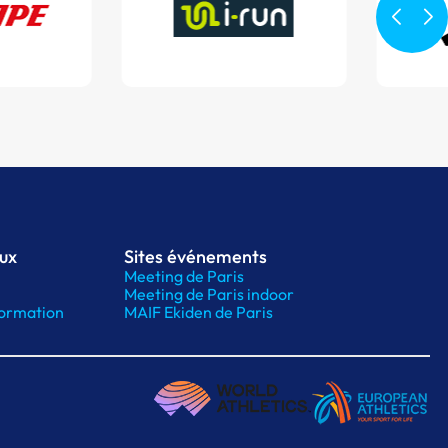
aux
Sites événements
Meeting de Paris
Meeting de Paris indoor
ormation
MAIF Ekiden de Paris