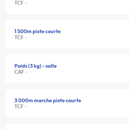
TCF -
1 500m piste courte
TCF -
Poids (3 kg) - salle
CAF -
3 000m marche piste courte
TCF -