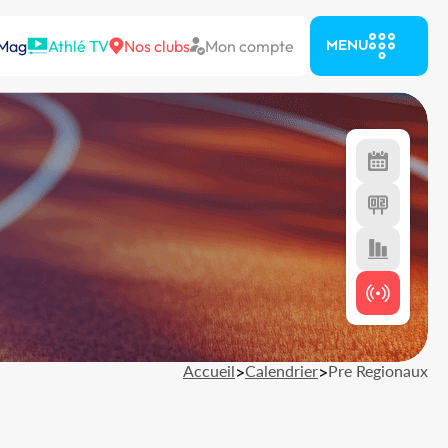
 Mag
Athlé TV
Nos clubs
Mon compte
MENU
Accueil
>
Calendrier
>
Pre Regionaux