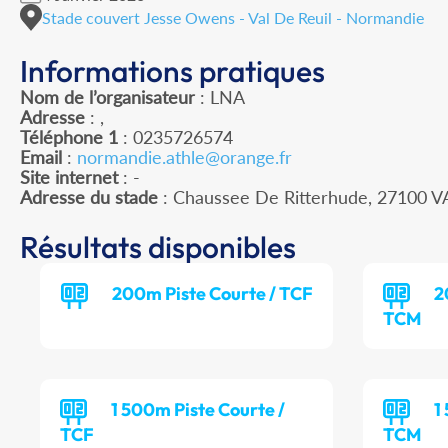
Stade couvert Jesse Owens - Val De Reuil - Normandie
Informations pratiques
Nom de l’organisateur
: LNA
Adresse
: ,
Téléphone 1
: 0235726574
Email
:
normandie.athle@orange.fr
Site internet
: -
Adresse du stade
: Chaussee De Ritterhude, 27100 V
Résultats disponibles
200m Piste Courte / TCF
2
TCM
1 500m Piste Courte /
1
TCF
TCM