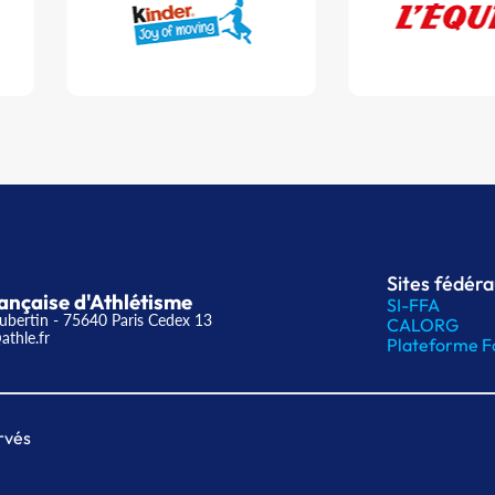
Sites fédér
ançaise d'Athlétisme
SI-FFA
ubertin - 75640 Paris Cedex 13
CALORG
athle.fr
Plateforme F
rvés