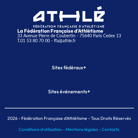
La Fédération Française d'Athlétisme
33 Avenue Pierre de Coubertin - 75640 Paris Cedex 13
T.01 53 80 70 00
- ffa@athle.fr
+
Sites fédéraux
SI-FFA
CALORG
+
Sites événements
Plateforme Formation
Meeting de Paris
Meeting de Paris indoor
MAIF Ekiden de Paris
2026
- Fédération Française d'Athlétisme - Tous Droits Réservés
Conditions d'utilisation -
Mentions légales -
Contacts