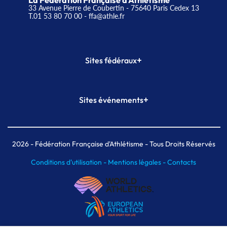
La Fédération Française d'Athlétisme
33 Avenue Pierre de Coubertin - 75640 Paris Cedex 13
T.01 53 80 70 00
- ffa@athle.fr
+
Sites fédéraux
SI-FFA
CALORG
+
Sites événements
Plateforme Formation
Meeting de Paris
Meeting de Paris indoor
MAIF Ekiden de Paris
2026
- Fédération Française d'Athlétisme - Tous Droits Réservés
Conditions d'utilisation -
Mentions légales -
Contacts