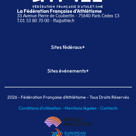
La Fédération Française d'Athlétisme
33 Avenue Pierre de Coubertin - 75640 Paris Cedex 13
T.01 53 80 70 00
- ffa@athle.fr
+
Sites fédéraux
SI-FFA
CALORG
+
Sites événements
Plateforme Formation
Meeting de Paris
Meeting de Paris indoor
MAIF Ekiden de Paris
2026
- Fédération Française d'Athlétisme - Tous Droits Réservés
Conditions d'utilisation -
Mentions légales -
Contacts