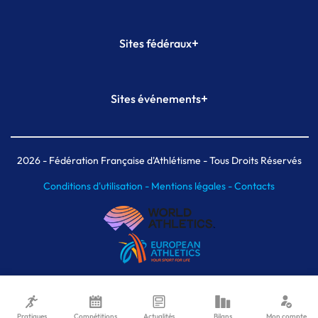
+
Sites fédéraux
SI-FFA
CALORG
+
Sites événements
Plateforme Formation
Meeting de Paris
Meeting de Paris indoor
MAIF Ekiden de Paris
2026
- Fédération Française d'Athlétisme - Tous Droits Réservés
Conditions d'utilisation -
Mentions légales -
Contacts
Pratiques
Compétitions
Actualités
Bilans
Mon compte