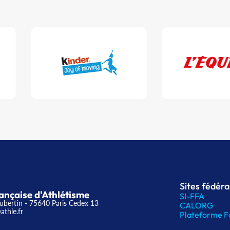
Sites fédér
ançaise d'Athlétisme
SI-FFA
ubertin - 75640 Paris Cedex 13
CALORG
athle.fr
Plateforme F