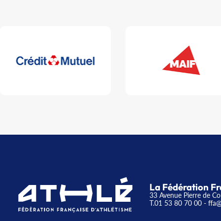
La Fédération Fr
33 Avenue Pierre de Co
T.01 53 80 70 00
- ffa@