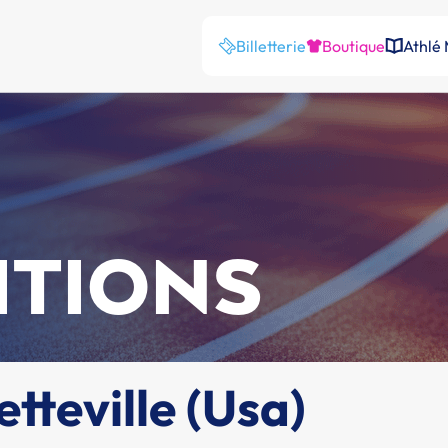
Billetterie
Boutique
Athlé
ITIONS
tteville (Usa)