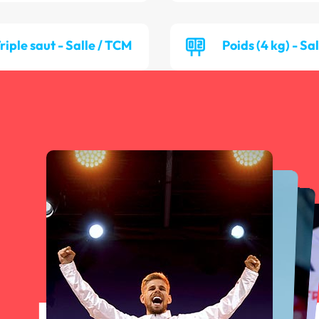
riple saut - Salle / TCM
Poids (4 kg) - Sa