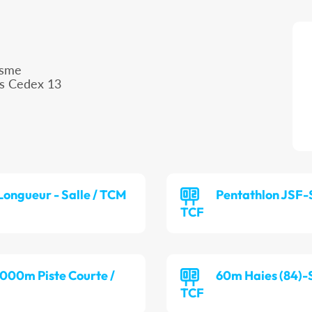
isme
is Cedex 13
Longueur - Salle / TCM
Pentathlon JSF-S
TCF
 000m Piste Courte /
60m Haies (84)-S
TCF