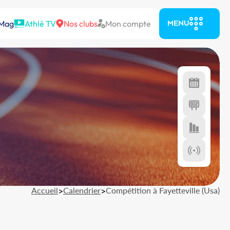
 Mag
Athlé TV
Nos clubs
Mon compte
MENU
Accueil
>
Calendrier
>
Compétition à Fayetteville (Usa)