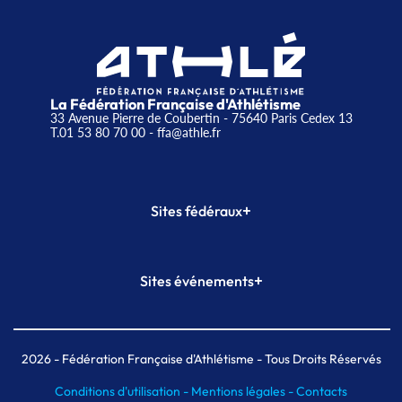
La Fédération Française d'Athlétisme
33 Avenue Pierre de Coubertin - 75640 Paris Cedex 13
T.01 53 80 70 00
- ffa@athle.fr
+
Sites fédéraux
SI-FFA
CALORG
+
Sites événements
Plateforme Formation
Meeting de Paris
Meeting de Paris indoor
MAIF Ekiden de Paris
2026
- Fédération Française d'Athlétisme - Tous Droits Réservés
Conditions d'utilisation -
Mentions légales -
Contacts