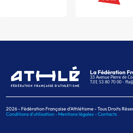
La Fédération Fr
33 Avenue Pierre de Co
T.01 53 80 70 00
- ffa@
2026
- Fédération Française d'Athlétisme - Tous Droits Rése
Conditions d'utilisation -
Mentions légales -
Contacts