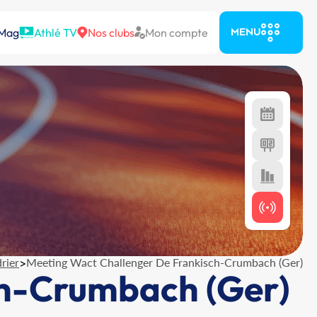
 Mag
Athlé TV
Nos clubs
Mon compte
MENU
rier
>
Meeting Wact Challenger De Frankisch-Crumbach (Ger)
ch-Crumbach (Ger)