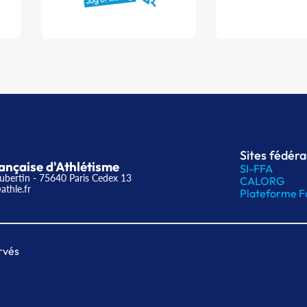
Sites fédér
ançaise d'Athlétisme
SI-FFA
ubertin - 75640 Paris Cedex 13
CALORG
athle.fr
Plateforme F
rvés