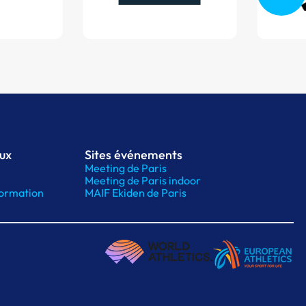
aux
Sites événements
Meeting de Paris
Meeting de Paris indoor
ormation
MAIF Ekiden de Paris