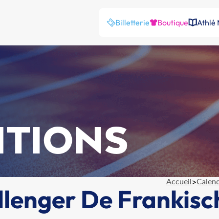
Billetterie
Boutique
Athlé
ITIONS
Accueil
>
Calend
llenger De Frankis