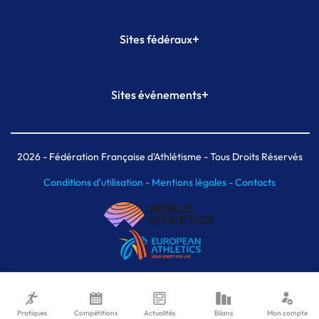
+
Sites fédéraux
SI-FFA
CALORG
+
Sites événements
Plateforme Formation
Meeting de Paris
Meeting de Paris indoor
MAIF Ekiden de Paris
2026
- Fédération Française d'Athlétisme - Tous Droits Réservés
Conditions d'utilisation -
Mentions légales -
Contacts
Pratiques
Compétitions
Actualités
Bilans
Mon compte