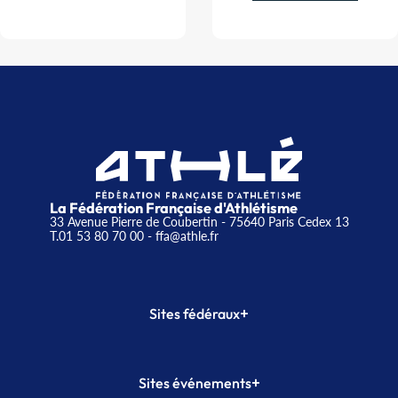
La Fédération Française d'Athlétisme
33 Avenue Pierre de Coubertin - 75640 Paris Cedex 13
T.01 53 80 70 00
- ffa@athle.fr
+
Sites fédéraux
SI-FFA
CALORG
+
Sites événements
Plateforme Formation