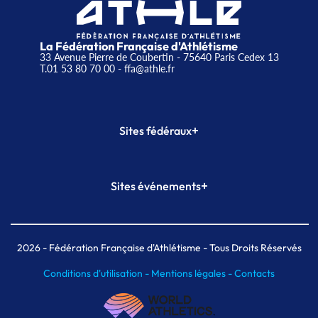
La Fédération Française d'Athlétisme
33 Avenue Pierre de Coubertin - 75640 Paris Cedex 13
T.01 53 80 70 00
- ffa@athle.fr
+
Sites fédéraux
SI-FFA
CALORG
+
Sites événements
Plateforme Formation
Meeting de Paris
Meeting de Paris indoor
MAIF Ekiden de Paris
2026
- Fédération Française d'Athlétisme - Tous Droits Réservés
Conditions d'utilisation -
Mentions légales -
Contacts