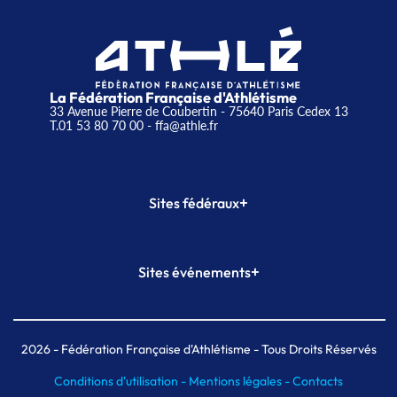
La Fédération Française d'Athlétisme
33 Avenue Pierre de Coubertin - 75640 Paris Cedex 13
T.01 53 80 70 00
- ffa@athle.fr
+
Sites fédéraux
SI-FFA
CALORG
+
Sites événements
Plateforme Formation
Meeting de Paris
Meeting de Paris indoor
MAIF Ekiden de Paris
2026
- Fédération Française d'Athlétisme - Tous Droits Réservés
Conditions d'utilisation -
Mentions légales -
Contacts